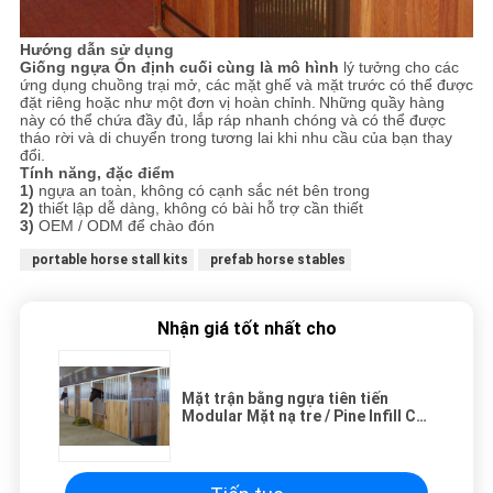
Hướng dẫn sử dụng
Giống ngựa Ổn định cuối cùng là mô hình
lý tưởng cho các
ứng dụng chuồng trại mở, các mặt ghế và mặt trước có thể được
đặt riêng hoặc như một đơn vị hoàn chỉnh.
Những quầy hàng
này có thể chứa đầy đủ, lắp ráp nhanh chóng và có thể được
tháo rời và di chuyển trong tương lai khi nhu cầu của bạn thay
đổi.
Tính năng, đặc điểm
1)
ngựa an toàn, không có cạnh sắc nét bên trong
2)
thiết lập dễ dàng, không có bài hỗ trợ cần thiết
3)
OEM / ODM để chào đón
portable horse stall kits
prefab horse stables
Nhận giá tốt nhất cho
Mặt trận bằng ngựa tiên tiến
Modular Mặt nạ tre / Pine Infill Có
sẵn OEM