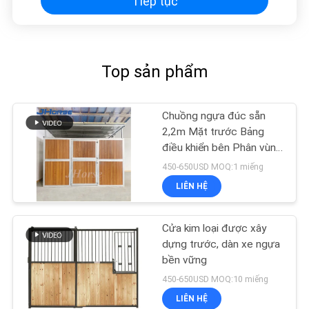
Tiếp tục
Top sản phẩm
Chuồng ngựa đúc sẵn
2,2m Mặt trước Bảng
điều khiển bên Phân vùng
Dải phân cách 10ft 12ft
450-650USD MOQ:1 miếng
LIÊN HỆ
Cửa kim loại được xây
dựng trước, dàn xe ngựa
bền vững
450-650USD MOQ:10 miếng
LIÊN HỆ