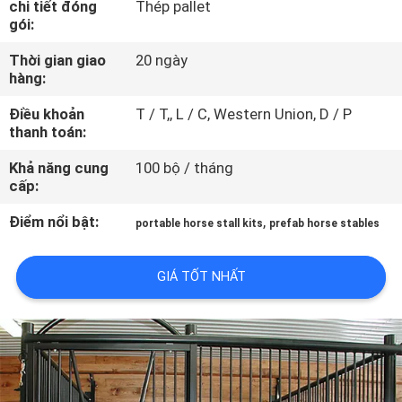
chi tiết đóng
Thép pallet
QUAN
gói:
NHÀ
Thời gian giao
20 ngày
MÁY
hàng:
Điều khoản
T / T,, L / C, Western Union, D / P
KIỂM
thanh toán:
SOÁT
Khả năng cung
100 bộ / tháng
cấp:
CHẤT
LƯỢNG
Điểm nổi bật:
,
portable horse stall kits
prefab horse stables
GIÁ TỐT NHẤT
LIÊN
HỆ
CHÚNG
TÔI