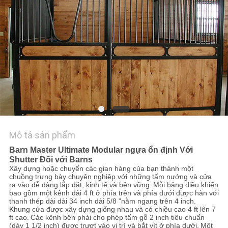
YÊU
CẦU
BÁO
GIÁ
SƠ
ĐỒ
TRANG
Mô tả sản phẩm
Barn Master Ultimate Modular ngựa ổn định Với
WEB
Shutter Đối với Barns
Xây dựng hoặc chuyển các gian hàng của bạn thành một
chuồng trưng bày chuyên nghiệp với những tấm nướng và cửa
CHÍNH
ra vào dễ dàng lắp đặt, kinh tế và bền vững.
Mỗi bảng điều khiển
bao gồm một kênh dài 4 ft ở phía trên và phía dưới được hàn với
SÁCH
thanh thép dài dài 34 inch dài 5/8 "nằm ngang trên 4 inch.
Khung cửa được xây dựng giống nhau và có chiều cao 4 ft lên 7
BẢO
ft cao.
Các kênh bên phải cho phép tấm gỗ 2 inch tiêu chuẩn
(dày 1 1/2 inch) được trượt vào vị trí và bắt vít ở phía dưới.
Một