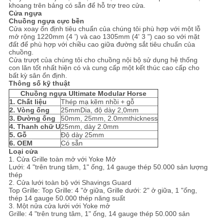
khoang trên bảng có sẵn để hỗ trợ treo cửa.
MẬT
Cửa ngựa
Chuồng ngựa cực bền
Cửa xoay ổn định tiêu chuẩn của chúng tôi phù hợp với một lỗ
mở rộng 1220mm (4 ') và cao 1305mm (4' 3 ") cao so với mặt
đất để phù hợp với chiều cao giữa đường sắt tiêu chuẩn của
chuồng.
Cửa trượt của chúng tôi cho chuồng nội bộ sử dụng hệ thống
con lăn tốt nhất hiện có và cung cấp một kết thúc cao cấp cho
bất kỳ sân ổn định.
Thông số kỹ thuật
Chuồng ngựa Ultimate Modular Horse
1. Chất liệu
Thép mạ kẽm nhồi + gỗ
2. Vòng ống
25mmDia, độ dày 2,0mm
3. Đường ống
50mm, 25mm, 2.0mmthickness
4. Thanh chữ U
25mm, dày 2.0mm
5. Gỗ
Độ dày 25mm
6. OEM
Có sẵn
Loại cửa
1. Cửa Grille toàn mở với Yoke Mở
Lưới: 4 "trên trung tâm, 1" ống, 14 gauge thép 50.000 sản lượng
thép
2. Cửa lưới toàn bộ với Shavings Guard
Top Grille: Top Grille: 4 "ở giữa, Grille dưới: 2" ở giữa, 1 "ống,
thép 14 gauge 50.000 thép năng suất
3. Một nửa cửa lưới với Yoke mở
Grille: 4 "trên trung tâm, 1" ống, 14 gauge thép 50.000 sản