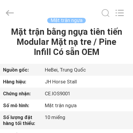
Hebei
donwel
metal
products
co.,
Mặt trận ngựa
ltd..
All
Mặt trận bằng ngựa tiên tiến
NHÀ
Rights
Reserved.
Modular Mặt nạ tre / Pine
CÁC
Infill Có sẵn OEM
SẢN
PHẨM
Nguồn gốc:
HeBei, Trung Quốc
Hàng hiệu:
JH Horse Stall
VỀ
Chứng nhận:
CE.IOS9001
CHÚNG
Số mô hình:
Mặt trận ngựa
TÔI
Số lượng đặt
10 miếng
hàng tối thiểu:
THAM